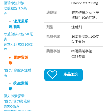
優瑞命注射液
Phosphate 236mg
欣益糖錠 2.0 毫
適應症
體內磷缺乏及不平
克
衡所引起的症狀。
泌尿道系
統用藥
劑型
注射劑
欣益健膜衣錠 50 毫
規格包裝
20毫升安瓿, 100支
克
以下盒裝
速立壯膜衣錠100毫
克
藥證字號
衛署藥製字第
021343號
電解質製
劑
"優良" 磷酸鉀注射
產品諮詢
液
抗生素製
劑
優力黴素膠囊
"優良"優力黴素膠
囊500毫克