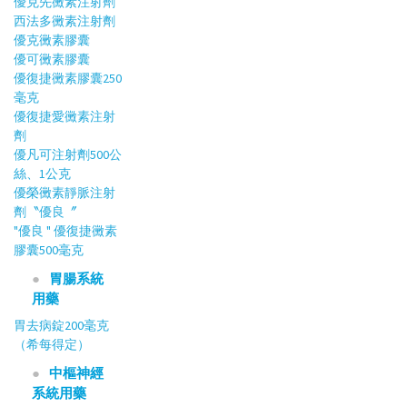
優克先黴素注射劑
西法多黴素注射劑
優克黴素膠囊
優可黴素膠囊
優復捷黴素膠囊250
毫克
優復捷愛黴素注射
劑
優凡可注射劑500公
絲、1公克
優榮黴素靜脈注射
劑〝優良〞
"優良 " 優復捷黴素
膠囊500毫克
胃腸系統
用藥
胃去病錠200毫克
（希每得定）
中樞神經
系統用藥