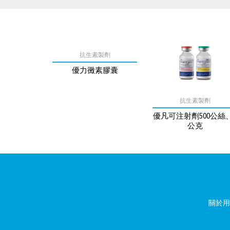
抗生素製劑
優力黴素膠囊
抗生素製劑
優凡可注射劑500公絲
公克
關於用