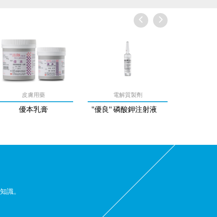
Previous
Next
皮膚用藥
電解質製劑
優本乳膏
"優良" 磷酸鉀注射液
知識。