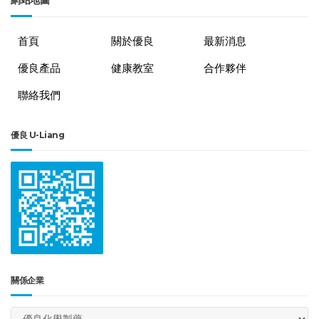
首頁
關於優良
最新消息
優良產品
健康教室
合作夥伴
聯絡我們
優良 U-Liang
關係企業