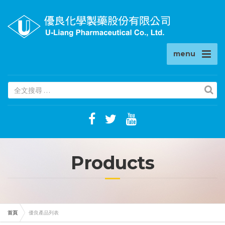
menu
(success)
Products
首頁
優良產品列表