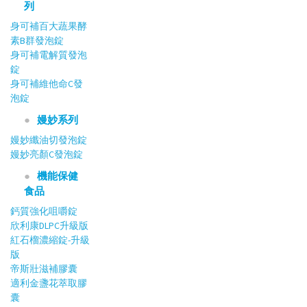
列
身可補百大蔬果酵
素B群發泡錠
身可補電解質發泡
錠
身可補維他命C發
泡錠
嫚妙系列
嫚妙纖油切發泡錠
嫚妙亮顏C發泡錠
機能保健
食品
鈣質強化咀嚼錠
欣利康DLPC升級版
紅石榴濃縮錠-升級
版
帝斯壯滋補膠囊
適利金盞花萃取膠
囊