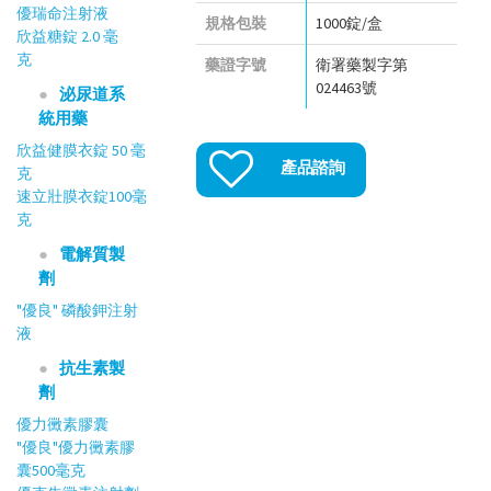
優瑞命注射液
規格包裝
1000錠/盒
欣益糖錠 2.0 毫
克
藥證字號
衛署藥製字第
024463號
泌尿道系
統用藥
欣益健膜衣錠 50 毫
產品諮詢
克
速立壯膜衣錠100毫
克
電解質製
劑
"優良" 磷酸鉀注射
液
抗生素製
劑
優力黴素膠囊
"優良"優力黴素膠
囊500毫克