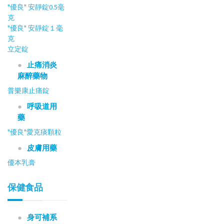
"優良" 安靜錠0.5毫
克
"優良" 安靜錠１毫
克
立定錠
止痛消炎
麻醉藥物
普樂康止痛錠
呼吸道用
藥
"優良"愛克痰顆粒
皮膚用藥
優本乳膏
保健食品
身可補系