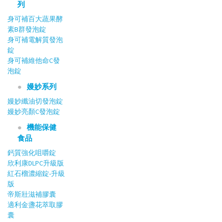
列
身可補百大蔬果酵
素B群發泡錠
身可補電解質發泡
錠
身可補維他命C發
泡錠
嫚妙系列
嫚妙纖油切發泡錠
嫚妙亮顏C發泡錠
機能保健
食品
鈣質強化咀嚼錠
欣利康DLPC升級版
紅石榴濃縮錠-升級
版
帝斯壯滋補膠囊
適利金盞花萃取膠
囊