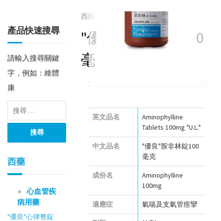
西藥
鎮咳祛痰及氣喘用藥
產品快速搜尋
"優良"胺非林錠100
毫克
請輸入搜尋關鍵
字，例如：維體
康
英文品名
Aminophylline
Tablets 100mg "U.L."
中文品名
"優良"胺非林錠100
毫克
西藥
成份名
Aminophylline
100mg
心血管疾
病用藥
適應症
氣喘及支氣管痙攣
"優良"心律整錠