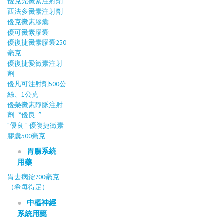
優克先黴素注射劑
西法多黴素注射劑
優克黴素膠囊
優可黴素膠囊
優復捷黴素膠囊250
毫克
優復捷愛黴素注射
劑
優凡可注射劑500公
絲、1公克
優榮黴素靜脈注射
劑〝優良〞
"優良 " 優復捷黴素
膠囊500毫克
胃腸系統
用藥
胃去病錠200毫克
（希每得定）
中樞神經
系統用藥