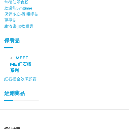
常衛仙即食粉
欣適能Synginne
保鈣多立-優 咀嚼錠
更寧錠
維汝康(III)軟膠囊
保養品
MEET
ME 紅石榴
系列
紅石榴全效潔顏露
經銷藥品
網站地圖