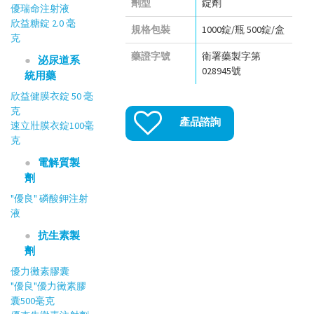
劑型
錠劑
優瑞命注射液
欣益糖錠 2.0 毫
規格包裝
1000錠/瓶 500錠/盒
克
藥證字號
衛署藥製字第
泌尿道系
028945號
統用藥
欣益健膜衣錠 50 毫
克
產品諮詢
速立壯膜衣錠100毫
克
電解質製
劑
"優良" 磷酸鉀注射
液
抗生素製
劑
優力黴素膠囊
"優良"優力黴素膠
囊500毫克