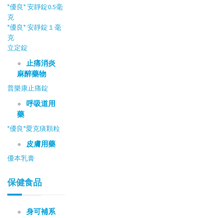
"優良" 安靜錠0.5毫
克
"優良" 安靜錠１毫
克
立定錠
止痛消炎
麻醉藥物
普樂康止痛錠
呼吸道用
藥
"優良"愛克痰顆粒
皮膚用藥
優本乳膏
保健食品
身可補系