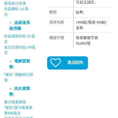
引起之諸症。
優瑞命注射液
欣益糖錠 2.0 毫
劑型
錠劑
克
規格包裝
1000錠/瓶裝 500錠/
泌尿道系
盒裝
統用藥
欣益健膜衣錠 50 毫
藥證字號
衛署藥製字第
克
022903號
速立壯膜衣錠100毫
克
電解質製
產品諮詢
劑
"優良" 磷酸鉀注射
液
抗生素製
劑
優力黴素膠囊
"優良"優力黴素膠
囊500毫克