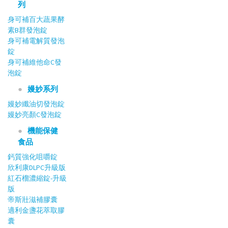
列
身可補百大蔬果酵
素B群發泡錠
身可補電解質發泡
錠
身可補維他命C發
泡錠
嫚妙系列
嫚妙纖油切發泡錠
嫚妙亮顏C發泡錠
機能保健
食品
鈣質強化咀嚼錠
欣利康DLPC升級版
紅石榴濃縮錠-升級
版
帝斯壯滋補膠囊
適利金盞花萃取膠
囊