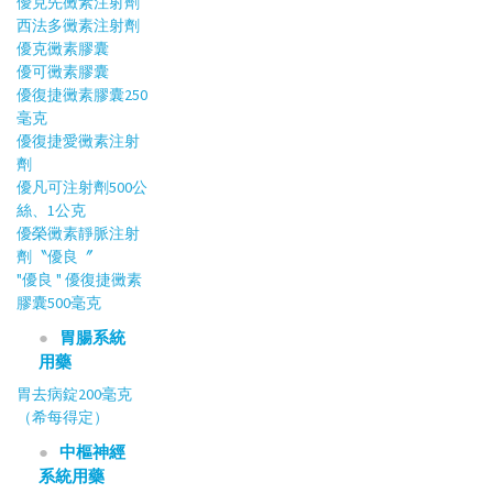
優克先黴素注射劑
西法多黴素注射劑
優克黴素膠囊
優可黴素膠囊
優復捷黴素膠囊250
毫克
優復捷愛黴素注射
劑
優凡可注射劑500公
絲、1公克
優榮黴素靜脈注射
劑〝優良〞
"優良 " 優復捷黴素
膠囊500毫克
胃腸系統
用藥
胃去病錠200毫克
（希每得定）
中樞神經
系統用藥