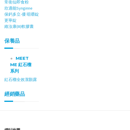
常衛仙即食粉
欣適能Synginne
保鈣多立-優 咀嚼錠
更寧錠
維汝康(III)軟膠囊
保養品
MEET
ME 紅石榴
系列
紅石榴全效潔顏露
經銷藥品
網站地圖